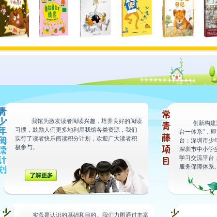
澡啦，小山
鲁拉鲁先生请客
鸵鸟当上了故事
心愿魔法
小狮子的日记
忙碌的大
主角
我馆为激发读者阅读兴趣，培养良好的阅读
创新构建
习惯，鼓励人们更多地利用我馆各类资源，我们
台一体系”，
实行了读者快乐阅读积分计划，欢迎广大读者积
台；深圳市少
极参与。
深圳市中小学
学习交流平台
服务保障体系
实践是认识的基础和目的。我们力图通过丰富