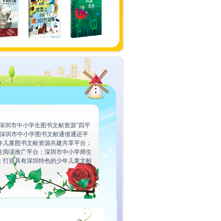
船
如果世界上只有
假如我是……
小狗阿飞找新家
月亮，加油
该洗澡啦，小
100..
药
深圳市中小学生图书文献资源“四平
即深圳市中小学图书文献通借通还平
年儿童图书文献资源共建共享平台；
生阅读推广平台；深圳市中小学师生
；打造具有深圳特色的少年儿童文献
。