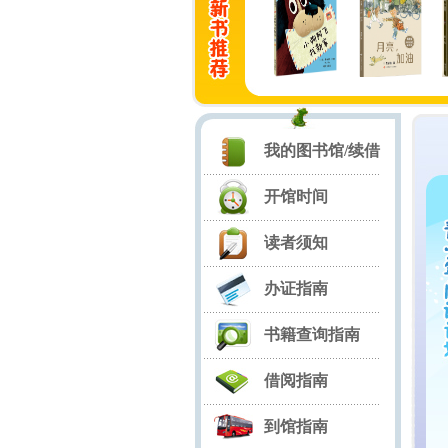
忙碌的大船
如果世界上只有
假如我是……
小狗阿飞找新家
月亮，加油
该洗
100..
药
我的图书馆/续借
开馆时间
读者须知
办证指南
书籍查询指南
借阅指南
到馆指南